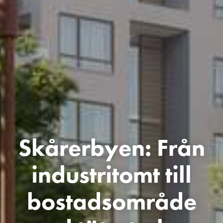
Skårerbyen: Från
industritomt till
bostadsområde