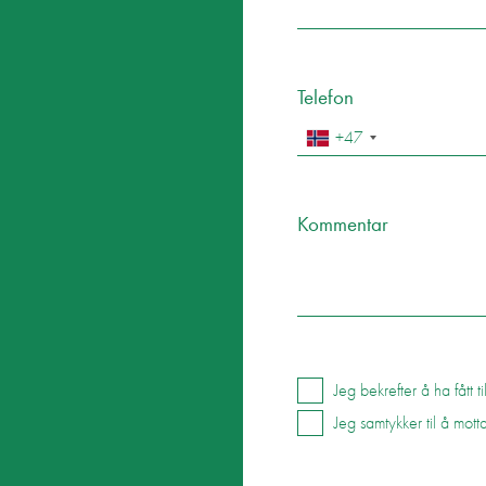
Telefon
+47
Kommentar
Jeg bekrefter å ha fått 
Jeg samtykker til å mo