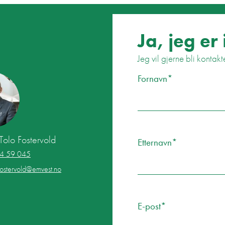
Ja, jeg er 
Jeg vil gjerne bli kont
Ikke for mennesker
Fornavn*
Tolo Fostervold
Etternavn*
4 59 045
.fostervold@emvest.no
E-post*