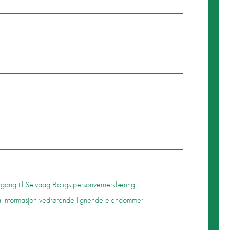
tilgang til Selvaag Boligs
personvernerklæring
tta informasjon vedrørende lignende eiendommer.