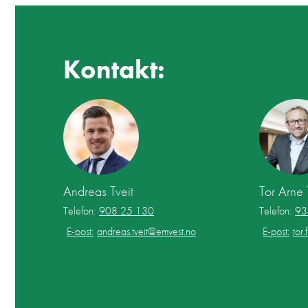
Kontakt:
Andreas Tveit
Tor Arne 
Telefon:
908 25 130
Telefon:
93
E-post:
andreas.tveit@emvest.no
E-post:
tor