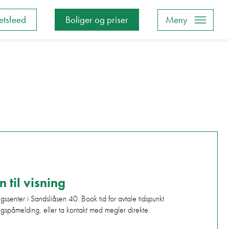
tsfeed
Boliger og priser
Meny
til visning
ngssenter i Sandsliåsen 40. Book tid for avtale tidspunkt
ngspåmelding, eller ta kontakt med megler direkte.