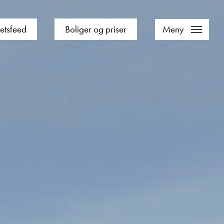
etsfeed
Boliger og priser
Meny