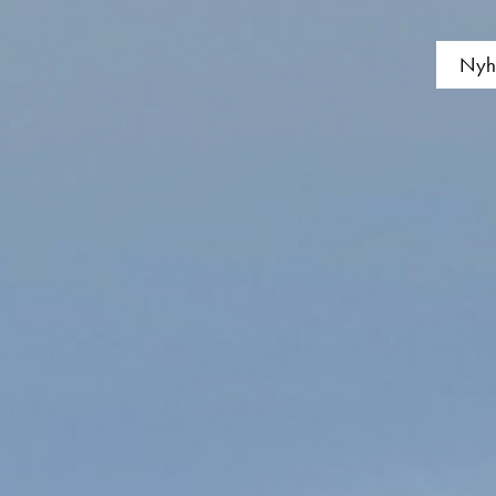
nn!
Nyh