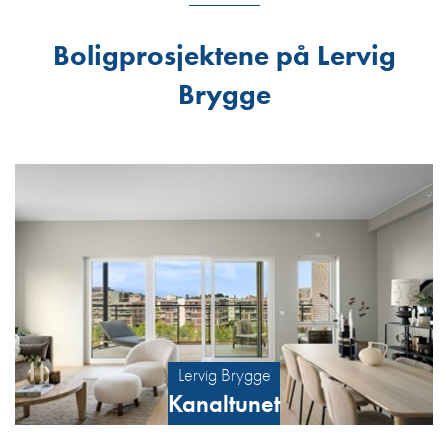
Boligprosjektene på Lervig
Brygge
Lervig Brygge
Kanaltunet