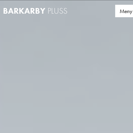
Barkarby Pluss – mo
BARKARBY
PLUSS
Meny