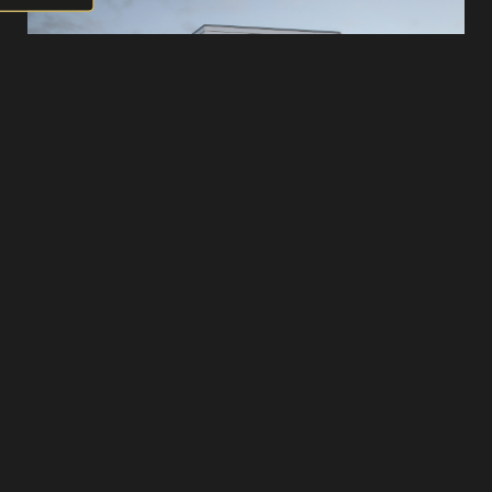
Pluss Bostad®
Fakta om projektet
223 st bostäder
1-4 RoK (större bostäder möjliga genom
sammanslagning av två bostäder)
Selvaag Plusservice med bemannad lounge