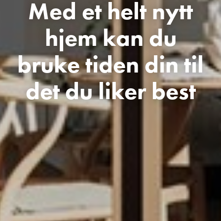
Med et helt nytt
hjem kan du
bruke tiden din til
det du liker best