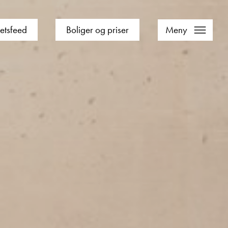
etsfeed
Boliger og priser
Meny