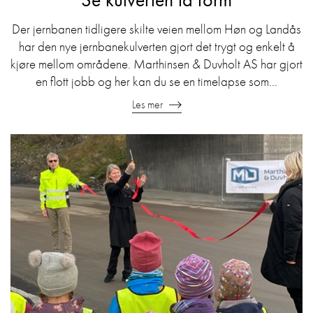
Der jernbanen tidligere skilte veien mellom Høn og Landås
har den nye jernbanekulverten gjort det trygt og enkelt å
kjøre mellom områdene. Marthinsen & Duvholt AS har gjort
en flott jobb og her kan du se en timelapse som...
Les mer