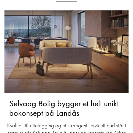
Selvaag Bolig bygger et helt unikt
bokonsept på Landås
Kvalitet, tilrettelegging og et særegent servicetilbud står i
sentrum når Selvaag Bolig bygger boliger rett ved Asker