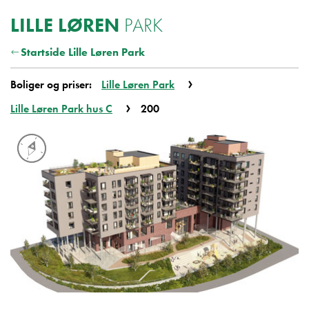
Hemväljare
LILLE LØREN
PARK
Startside Lille Løren Park
Boliger og priser:
Lille Løren Park
Lille Løren Park hus C
200
Lille Løren Park Lille Løren Park hu