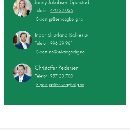
Jenny Jakobsen Sperstad
Telefon:
470 22 035
E-post:
jjs@selvaagbolig.no
Ingar Skjørland Bolkesjø
Telefon:
996 39 981
E-post:
isb@selvaagbolig.no
Christoffer Pedersen
Telefon:
957 23 700
E-post:
cp@selvaagbolig.no