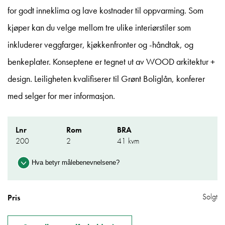
for godt inneklima og lave kostnader til oppvarming. Som
kjøper kan du velge mellom tre ulike interiørstiler som
inkluderer veggfarger, kjøkkenfronter og -håndtak, og
benkeplater. Konseptene er tegnet ut av WOOD arkitektur +
design. Leiligheten kvalifiserer til Grønt Boliglån, konferer
med selger for mer informasjon.
Lnr
Rom
BRA
200
2
41 kvm
Hva betyr målebenevnelsene?
BRA:
Areal innenfor ytterveggene i leiligheten
(BRA-i) pluss eksternt areal (BRA-e)
Solgt
Pris